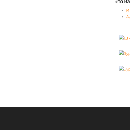
Это Ва
И
А