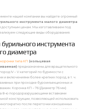
именте нашей компании вы найдете огромный
урильного инструмента малого диаметра
 доступным ценам. Мы изготавливаем под
реализуем следующие виды оборудования.
 бурильного инструмента
го диаметра
коронки типа КП
(кольцевая
иваемая)
предназначены для вращательного
пород IV – V категорий по буримости с
и и включениями более крепких пород, в т. ч.
зивных при проходке буроинъекционных и
кважин. Коронка КП – 76 (Диаметр 76 мм)
а 8-ю породоразрушающими вставками
ьной конструкции, позволяющей использовать
многократно после переточки изношенных