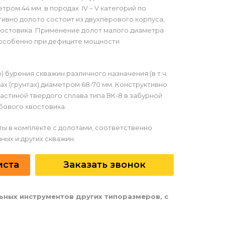
тром 44 мм. в породах IV – V категорий по
ивно долото состоит из двухперового корпуса,
востовика. Применение долот малого диаметра
 (особенно при дефиците мощности
бурения скважин различного назначения (в т.ч.
ах (грунтах) диаметром 68-70 мм. Конструктивно
стиной твердого сплава типа ВК-8 в забурной
бового хвостовика.
ы в комплекте с долотами, соответственно
ных и других скважин.
иста
Заказать звонок
ьных инструментов других типоразмеров, с