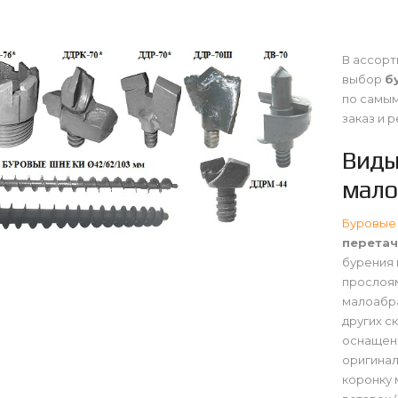
В ассорт
выбор
б
по самым
заказ и 
Виды
мало
Буровые 
перетач
бурения 
прослоям
малоабра
других с
оснащен
оригинал
коронку 