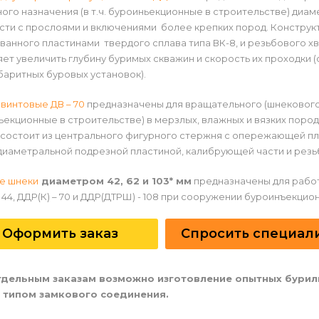
ого назначения (в т.ч. буроиньекционные в строительстве) диаме
ти с прослоями и включениями более крепких пород. Конструкт
анного пластинами твердого сплава типа ВК-8, и резьбового х
ет увеличить глубину буримых скважин и скорость их проходки
баритных буровых установок).
винтовые ДВ – 70
предназначены для вращательного (шнекового) 
екционные в строительстве) в мерзлых, влажных и вязких пород
состоит из центрального фигурного стержня с опережающей пла
диаметральной подрезной пластиной, калибрующей части и резь
е шнеки
диаметром 42, 62 и 103* мм
предназначены для работ
44, ДДР(К) – 70 и ДДР(ДТРШ) - 108 при сооружении буроинъекцион
Оформить заказ
Спросить специал
тдельным заказам возможно изготовление опытных бурил
типом замкового соединения.