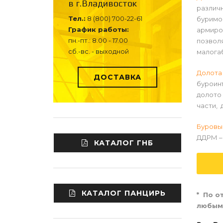
в г.Владивосток
различн
Тел.:
8 (800) 700-22-61
буримос
График работы:
армиров
пн.-пт.: 8.00 - 17.00
позволя
сб.-вс. - выходной
малога
Долота 
ДОСТАВКА
буроинъ
долото 
части, 
Буровы
ДДРМ – 
КАТАЛОГ ГНБ
КАТАЛОГ ПАНЦИРЬ
* По о
любым 