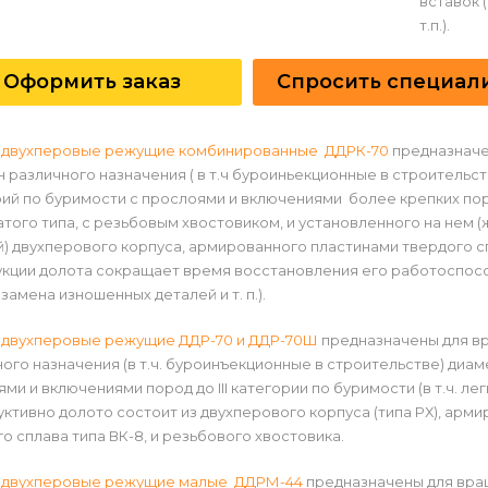
вставок 
т.п.).
Оформить заказ
Спросить специал
 двухперовые режущие комбинированные ДДРК-70
предназначе
 различного назначения ( в т.ч буроиньекционные в строительств
ий по буримости с прослоями и включениями более крепких пор
того типа, с резьбовым хвостовиком, и установленного на нем 
) двухперового корпуса, армированного пластинами твердого с
укции долота сокращает время восстановления его работоспосо
 замена изношенных деталей и т. п.).
 двухперовые режущие ДДР-70 и ДДР-70Ш
предназначены для вр
ого назначения (в т.ч. буроинъекционные в строительстве) диаме
ми и включениями пород до III категории по буримости (в т.ч. л
ктивно долото состоит из двухперового корпуса (типа РХ), арм
о сплава типа ВК-8, и резьбового хвостовика.
 двухперовые режущие малые ДДРМ-44
предназначены для вра