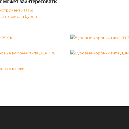
с может заинтересовать:
нструменты ГНБ
;
даптеры для буров
;