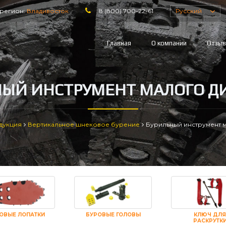
регион:
Владивосток
8 (800) 700-22-61
Русский
Главная
О компании
Отзы
НЫЙ ИНСТРУМЕНТ МАЛОГО Д
дукция
Вертикальное шнековое бурение
Бурильный инструмент 
ОВЫЕ ЛОПАТКИ
БУРОВЫЕ ГОЛОВЫ
КЛЮЧ ДЛЯ
РАСКРУТК