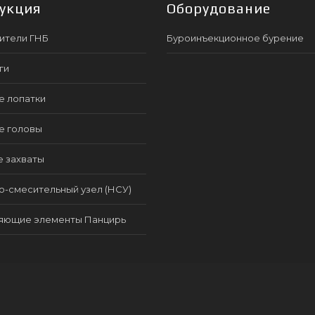
укция
Оборудование
ители ГНБ
Буроинъекционное бурение
ги
е лопатки
е головы
е захваты
-смесительный узел (НСУ)
яющие элементы Панцирь