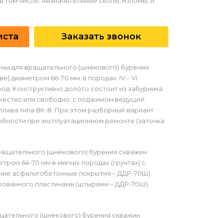
(в том числе. незначительные сколы, изломы, и
иста
Заказать звонок
ны для вращательного (шнекового) бурения
е) диаметром 66-70 мм. в породах IV – VI
од. Конструктивно долото состоит из забурника
(жестко или свободно, с поджимом ведущей
плава типа ВК-8. При этом разборный вариант
бности при эксплуатационном ремонте (заточка
ащательного (шнекового) бурения скважин
тром 64-70 мм в мягких породах (грунтах) с
егкие асфальтобетонные покрытия – ДДР-70Ш).
ированного пластинами (штырями – ДДР-70Ш)
щательного (шнекового) бурения скважин