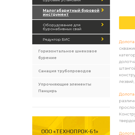
Малогабаритный буровой
инструмент
Оборудование для
буронабивных свай
Редуктор БИС
Долота
скважин
Горизонтальное шнековое
категор
бурение
долотча
штангой
Санация трубопроводов
констр
лезвий,
Упрочняющие элементы
Панцирь
Долота
различн
прослоя
Констру
твердог
ООО «ТЕХНОПРОК-61»
Долота